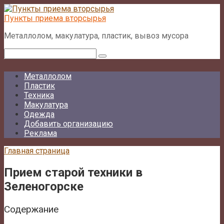
Перейти
к
Пункты приема вторсырья
контенту
Металлолом, макулатура, пластик, вывоз мусора
Поиск:
Металлолом
Пластик
Техника
Макулатура
Одежда
Добавить организацию
Реклама
Главная страница
Прием старой техники в
Зеленогорске
Содержание