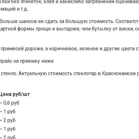
ылки без этикеток, клея и какихлибо загрязнений оценива
маций и т.д.
 больше шансов ее сдать за большую стоимость. Соответс
ндартной формы проще и выгоднее, чем бутылку от виски, 
 примесей дороже, а коричневое, зеленое и другие цвета с
прайс на приемку ниже
стекло. Актуальную стоимость стеклотар в Краснокамске 
Цена руб/шт
~ 0,6 руб
~ 1 руб
~ 2 руб
~ 1 руб
~ 2 руб