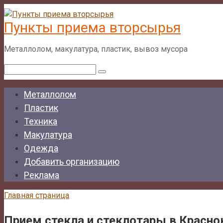
Перейти
к
Пункты приема вторсырья
контенту
Металлолом, макулатура, пластик, вывоз мусора
Поиск:
Металлолом
Пластик
Техника
Макулатура
Одежда
Добавить организацию
Реклама
Главная страница
Прием стекла и стеклотары в Красн