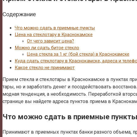
Содержание
Что можно сдать в приемные пункты
Цена на стеклотару в Краснокамске
От чего зависит цена?
Можно ли сдать битое стекло
Цена стекла за 1 кг (бой стекла) в Краснокамске
Куда сдать стеклотару в Краснокамске, адреса и телеф
Какое стекло не принимают
Прием стекла и стеклотары в Краснокамске в пунктах при
тары, но и заработать денег и посодействовать восстанов
модная тенденция, а необходимость. Переработкой вторс
странице вы найдете адреса пунктов приема в Краснокам
Что можно сдать в приемные пункт
Принимают в приемных пунктах банки разного объема, пре