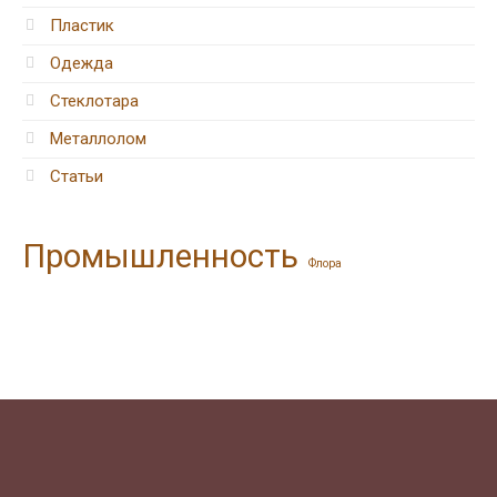
Пластик
Одежда
Стеклотара
Металлолом
Статьи
Промышленность
Флора
© 2025 Пункты приема вторсырья
Стоимость указанная на сайте является
ознакомительной информацией. Точная цена приема