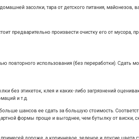
машней засолки, тара от детского питания, майонезов, вар
стоит предварительно произвести очистку его от мусора, п
ю повторного использования (без переработки). Сдать мо
ылки без этикеток, клея и каких-либо загрязнений оценив
маций и т.д.
 больше шансов ее сдать за большую стоимость. Соответс
ндартной формы проще и выгоднее, чем бутылку от виски, 
 примесей дороже, а коричневое, зеленое и другие цвета с