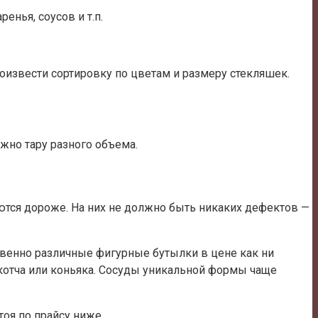
енья, соусов и т.п.
роизвести сортировку по цветам и размеру стекляшек.
жно тару разного объема.
аются дороже. На них не должно быть никаких дефектов —
твенно различные фигурные бутылки в цене как ни
скотча или коньяка. Сосуды уникальной формы чаще
тоя по прайсу ниже.