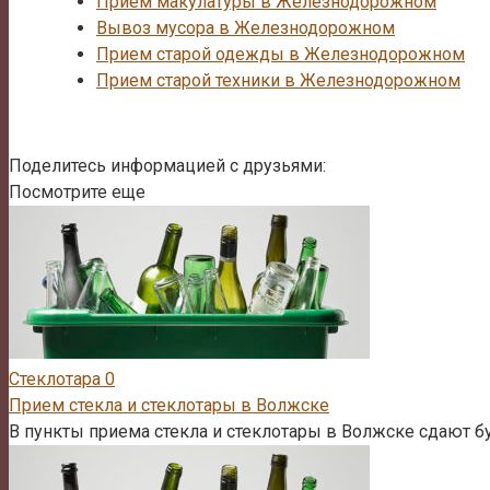
Прием макулатуры в Железнодорожном
Вывоз мусора в Железнодорожном
Прием старой одежды в Железнодорожном
Прием старой техники в Железнодорожном
Поделитесь информацией с друзьями:
Посмотрите еще
Стеклотара
0
Прием стекла и стеклотары в Волжске
В пункты приема стекла и стеклотары в Волжске сдают бу