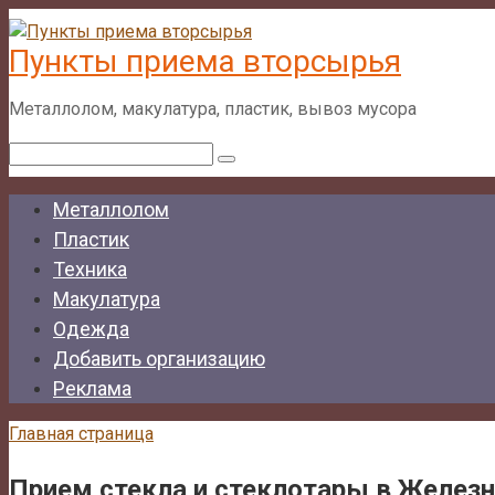
Перейти
к
Пункты приема вторсырья
контенту
Металлолом, макулатура, пластик, вывоз мусора
Поиск:
Металлолом
Пластик
Техника
Макулатура
Одежда
Добавить организацию
Реклама
Главная страница
Прием стекла и стеклотары в Желе