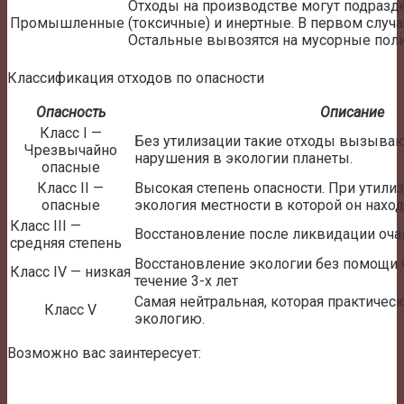
Отходы на производстве могут подразд
Промышленные
(токсичные) и инертные. В первом случа
Остальные вывозятся на мусорные пол
Классификация отходов по опасности
Опасность
Описание
Класс I —
Без утилизации такие отходы вызыва
Чрезвычайно
нарушения в экологии планеты.
опасные
Класс II —
Высокая степень опасности. При утилиз
опасные
экология местности в которой он находи
Класс III —
Восстановление после ликвидации очаг
средняя степень
Восстановление экологии без помощи 
Класс IV — низкая
течение 3-х лет
Самая нейтральная, которая практическ
Класс V
экологию.
Возможно вас заинтересует: