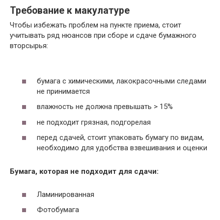
Требование к макулатуре
Выбеленная бумага со следами черно-
≈ 8
белой печати не >20%
руб.
Чтобы избежать проблем на пункте приема, стоит
учитывать ряд нюансов при сборе и сдаче бумажного
≈ 13
вторсырья:
Обрезки белой бумаги
руб.
≈ 18
Чистая белая бумага без печати
руб.
бумага с химическими, лакокрасочными следами
не принимается
Отходы бумаги, картона вперемешку.
≈2-3
влажность не должна превышать > 15%
Бумажные гильзы, втулки и т.п.
руб.
не подходит грязная, подгорелая
перед сдачей, стоит упаковать бумагу по видам,
необходимо для удобства взвешивания и оценки
Бумага, которая не подходит для сдачи:
Ламинированная
Фотобумага