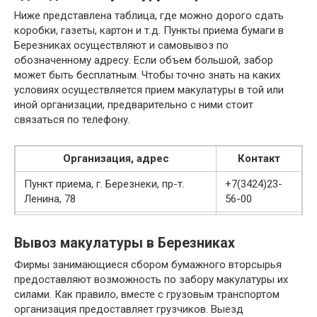
Ниже представлена таблица, где можно дорого сдать
коробки, газеты, картон и т.д. Пункты приема бумаги в
Березниках осуществляют и самовывоз по
обозначенному адресу. Если объем большой, забор
может быть бесплатным. Чтобы точно знать на каких
условиях осуществляется прием макулатуры в той или
иной организации, предварительно с ними стоит
связаться по телефону.
Организация, адрес
Контакт
Пункт приема, г. Березнеки, пр-т.
+7(3424)23-
Ленина, 78
56-00
ЦВР, г. Березнеки, ул.
+7(908)248-
Березниковская, 109
16-71
Вывоз макулатуры в Березниках
Фирмы занимающиеся сбором бумажного вторсырья
ИП Блохин, г. Березнеки, ул.
+7(963)872-
предоставляют возможность по забору макулатуры их
Березниковская, 122
06-93
силами. Как правило, вместе с грузовым транспортом
организация предоставляет грузчиков. Выезд