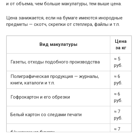
и от объема, чем больше макулатуры, тем выше цена.
Цена занижается, если на бумаге имеются инородные
предметы — скотч, скрепки от степлера, файлы и т.п.
Цена
Вид макулатуры
за кг
≈ 5
Газеты, отходы подобного производства
руб.
Полиграфическая продукция — журналы,
≈ 6
книги, каталоги и т.п.
руб.
≈ 6
Гофрокартон и его обрезки
руб.
≈ 7
Белый картон со следами печати
руб.
≈ 7
б/у мешки из бумаги
руб.