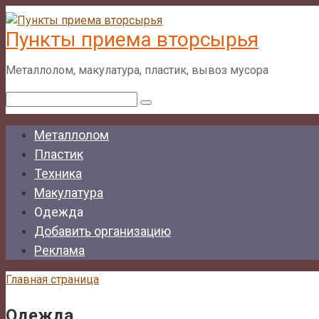
Перейти
к
Пункты приема вторсырья
контенту
Металлолом, макулатура, пластик, вывоз мусора
Поиск:
Металлолом
Пластик
Техника
Макулатура
Одежда
Добавить организацию
Реклама
Главная страница
Одежда