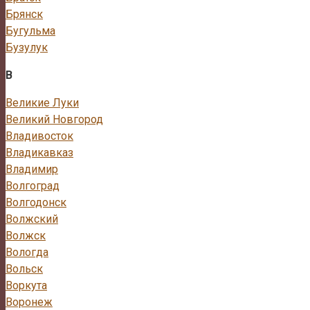
Брянск
Бугульма
Бузулук
В
Великие Луки
Великий Новгород
Владивосток
Владикавказ
Владимир
Волгоград
Волгодонск
Волжский
Волжск
Вологда
Вольск
Воркута
Воронеж