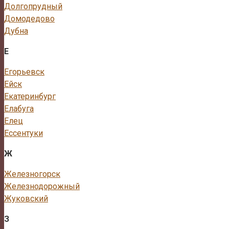
Долгопрудный
Домодедово
Дубна
Е
Егорьевск
Ейск
Екатеринбург
Елабуга
Елец
Ессентуки
Ж
Железногорск
Железнодорожный
Жуковский
З