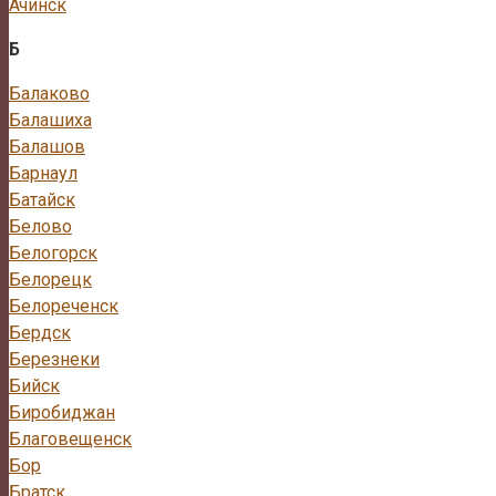
Ачинск
Б
Балаково
Балашиха
Балашов
Барнаул
Батайск
Белово
Белогорск
Белорецк
Белореченск
Бердск
Березнеки
Бийск
Биробиджан
Благовещенск
Бор
Братск