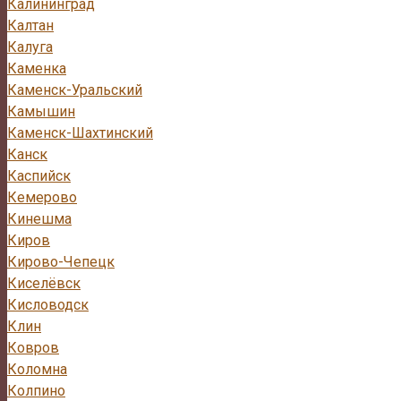
Калининград
Калтан
Калуга
Каменка
Каменск-Уральский
Камышин
Каменск-Шахтинский
Канск
Каспийск
Кемерово
Кинешма
Киров
Кирово-Чепецк
Киселёвск
Кисловодск
Клин
Ковров
Коломна
Колпино