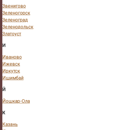
Звенигово
Зеленогорск
Зеленоград
Зеленодольск
Златоуст
И
Иваново
Ижевск
Иркутск
Ишимбай
Й
Йошкар-Ола
К
Казань