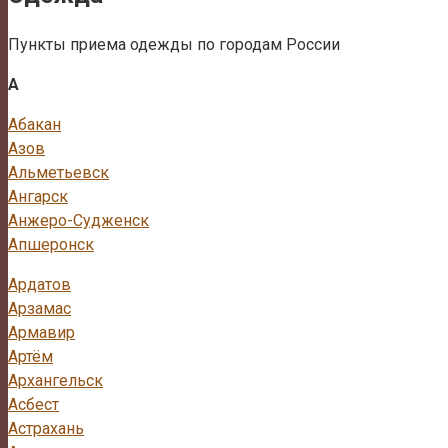
Пункты приема одежды по городам России
А
Абакан
Азов
Альметьевск
Ангарск
Анжеро-Судженск
Апшеронск
Ардатов
Арзамас
Армавир
Артём
Архангельск
Асбест
Астрахань