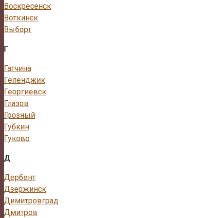
Воскресенск
Воткинск
Выборг
Г
Гатчина
Геленджик
Георгиевск
Глазов
Грозный
Губкин
Гуково
Д
Дербент
Дзержинск
Димитровград
Дмитров