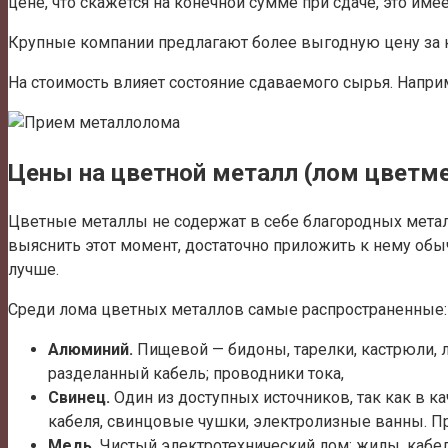
цене, что скажется на конечной сумме при сдаче, это име
Крупные компании предлагают более выгодную цену за к
На стоимость влияет состояние сдаваемого сырья. Напри
Цены на цветной металл (лом цветмет
Цветные металлы не содержат в себе благородных металл
выяснить этот момент, достаточно приложить к нему обыч
лучше.
Среди лома цветных металлов самые распространенные:
Алюминий.
Пищевой — бидоны, тарелки, кастрюли, л
разделанный кабель; проводники тока,
Свинец.
Один из доступных источников, так как в 
кабеля, свинцовые чушки, электролизные ванны. Пр
Медь.
Чистый электротехнический лом: жилы, кабел