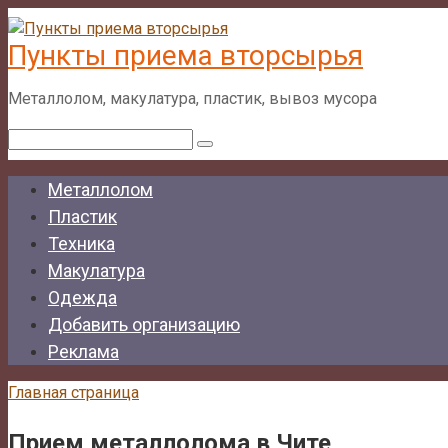
Перейти
к
Пункты приема вторсырья
контенту
Металлолом, макулатура, пластик, вывоз мусора
Поиск:
Металлолом
Пластик
Техника
Макулатура
Одежда
Добавить организацию
Реклама
Главная страница
Прием металлолома в Чите