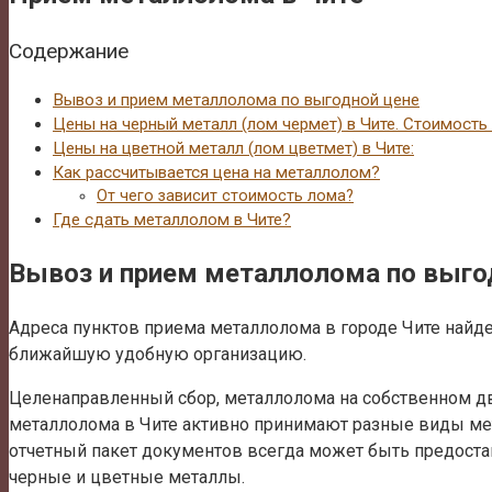
Содержание
Вывоз и прием металлолома по выгодной цене
Цены на черный металл (лом чермет) в Чите. Стоимость 
Цены на цветной металл (лом цветмет) в Чите:
Как рассчитывается цена на металлолом?
От чего зависит стоимость лома?
Где сдать металлолом в Чите?
Вывоз и прием металлолома по выго
Адреса пунктов приема металлолома в городе Чите найдет
ближайшую удобную организацию.
Целенаправленный сбор, металлолома на собственном дв
металлолома в Чите активно принимают разные виды ме
отчетный пакет документов всегда может быть предоста
черные и цветные металлы.