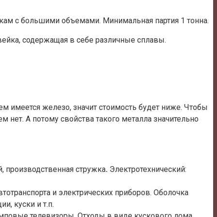
кам с большими объемами. Минимальная партия 1 тонна.
вейка, содержащая в себе различные сплавы.
ем имеется железо, значит стоимость будет ниже. Чтобы
м нет. А потому свойства такого металла значительно
ей, производственная стружка
.
Электротехнический:
втотранспорта и электрических приборов. Оболочка
, куски и т.п.
ламповые телевизоры. Отходы в виде кускового лома