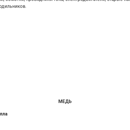
одильников.
МЕДЬ
лла