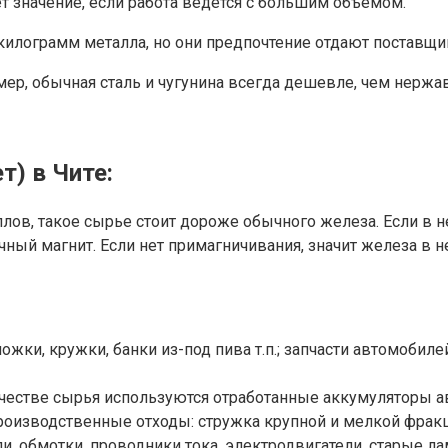
ет значение, если работа ведется с большим объемом.
илограмм металла, но они предпочтение отдают поставщи
мер, обычная сталь и чугунина всегда дешевле, чем нержа
) в Чите:
ов, такое сырье стоит дороже обычного железа. Если в н
ный магнит. Если нет примагничивания, значит железа в не
ожки, кружки, банки из-под пива т.п.; запчасти автомобил
качестве сырья используются отработанные аккумуляторы а
оизводственные отходы: стружка крупной и мелкой фракции
и, обмотки, проводники тока, электродвигатели, старые 