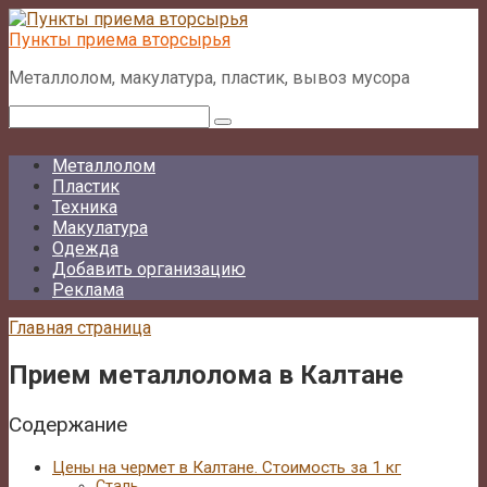
Перейти
к
Пункты приема вторсырья
контенту
Металлолом, макулатура, пластик, вывоз мусора
Поиск:
Металлолом
Пластик
Техника
Макулатура
Одежда
Добавить организацию
Реклама
Главная страница
Прием металлолома в Калтане
Содержание
Цены на чермет в Калтане. Стоимость за 1 кг
Сталь