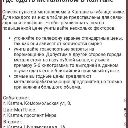
Список пунктов металлолома в Калтане в таблице ниже.
Для каждого из них в таблице представлены для связи
адреса и телефоны. Чтобы реализовать лом по
повышенной цене учитывайте несколько факторов:
уточняйте по телефону заранее стандартные цены,
так как они зависят от количества сырья;
учитывайте транспортные затраты на
перемещение. Допустим в другой стороне города
металл стоит на пару рублей выше, а у вас к
примеру 5-6 килограмма, то выгодней в данном
случае сдать его в ближайший приемный пункте.
самые выгодные цены предлагают
металлообрабатывающие предприятия, но только
при наличии большого объема.
Сибвтормет.
8
г. Калтан, Комсомольская ул., 8,
ЦветМетПлюс.
8 
г. Калтан, проспект Мира
8
Втормет.
8
г. Калтан, Шуштепская ул., 1А