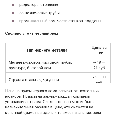
радиаторы отопления
сантехнические трубы
промышленный лом: части станков, поддоны
Сколько стоит черный лом
Цена за
Тип черного металла
1 кг
Металл кусковой, листовой, трубы,
~ 18 —
арматура, бытовой лом
21 руб
~ 9 — 11
Стружка стальная, чугунная
руб
Цена на прием черного лома зависят от нескольких
~ 19 —
Негабаритный и габаритный чугун
нюансов. Прайсы на закупку каждая компания
20 руб
устанавливает сама. Следовательно может быть
незначительная разница в цене, что скажется на
конечной сумме при сдаче, что имеет значение, если