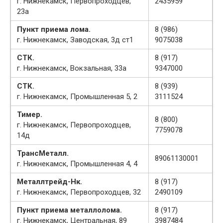
г. Нижнекамск, Первопроходцев,
2435959
23а
Пункт приема лома.
8 (986)
г. Нижнекамск, Заводская, 3д ст1
9075038
СТК.
8 (917)
г. Нижнекамск, Вокзальная, 33а
9347000
СТК.
8 (939)
г. Нижнекамск, Промышленная 5, 2
3111524
Тимер.
8 (800)
г. Нижнекамск, Первопроходцев,
7759078
14д
ТрансМеталл.
89061130001
г. Нижнекамск, Промышленная 4, 4
Металлтрейд-Нк.
8 (917)
г. Нижнекамск, Первопроходцев, 32
2490109
Пункт приема металлолома.
8 (917)
г. Нижнекамск, Центральная, 89
3987484