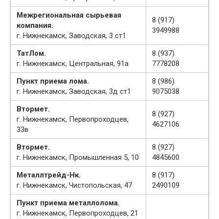
Межрегиональная сырьевая
8 (917)
компания.
3949988
г. Нижнекамск, Заводская, 3 ст1
ТатЛом.
8 (937)
г. Нижнекамск, Центральная, 91а
7778208
Пункт приема лома.
8 (986)
г. Нижнекамск, Заводская, 3д ст1
9075038
Втормет.
8 (927)
г. Нижнекамск, Первопроходцев,
4627106
33в
Втормет.
8 (927)
г. Нижнекамск, Промышленная 5, 10
4845600
Металлтрейд-Нк.
8 (917)
г. Нижнекамск, Чистопольская, 47
2490109
Пункт приема металлолома.
г. Нижнекамск, Первопроходцев, 21