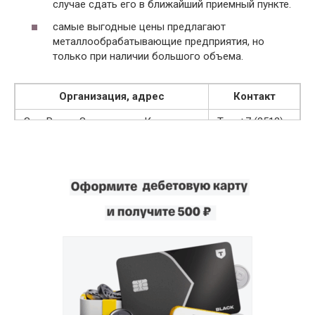
случае сдать его в ближайший приемный пункте.
самые выгодные цены предлагают
металлообрабатывающие предприятия, но
только при наличии большого объема.
Организация, адрес
Контакт
ЗлатРем, г. Златоуст, ул. Карла
Тел. +7 (3513)
Маркса, 49
67-41-99
ВторМетРегион, г. Златоуст, ул.
Тел. +7 (3513)
Златоустовская, 46
67-82-80
ВторКом, г. Златоуст, ул. Златоуст,
Тел. +7 (912)
1
303-71-72
Тел. 8 (922)
УПК, г. Златоуст, ул. Ленина, 5
175-77-33
Сплав, г. Златоуст, ул. Уржумская,
Тел. +7 (3513)
75
62-67-67