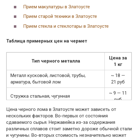
Прием макулатуры в Златоусте
Прием старой техники в Златоусте
Прием стекла и стеклотары в Златоусте
Таблица примерных цен на чермет
Цена за
Тип черного металла
1 кг
Металл кусковой, листовой, трубы,
~ 18 —
арматура, бытовой лом
21 руб
~ 9 — 11
Стружка стальная, чугунная
руб
Цена черного лома в Златоусте может зависеть от
~ 19 —
Негабаритный и габаритный чугун
нескольких факторов. Во-первых от состояния
20 руб
сдаваемого сырья. Нержавейка из-за содержания
различных сплавов стоит заметно дороже обычной стали
и чугунины. Во-вторых стоимость незначительно может