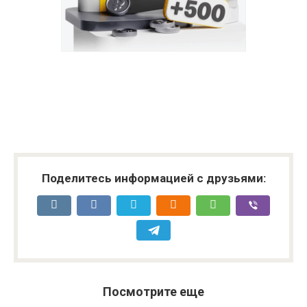
ОАО Челябвтормет, г. Златоуст, ул.
8 (912) 891-14-
Пионерская, 34 А
60
Банис, г. Златоуст, ул. Закаменская
Тел. 8-919-339-
2-я, 5
69-33
УралБушМаш, г. Златоуст, ул.
Тел. +7 (951)
Малковский тупик, 15
475-04-89
Поделитесь информацией с друзьями:
Посмотрите еще