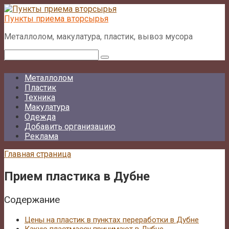
Перейти
к
Пункты приема вторсырья
контенту
Металлолом, макулатура, пластик, вывоз мусора
Поиск:
Металлолом
Пластик
Техника
Макулатура
Одежда
Добавить организацию
Реклама
Главная страница
Прием пластика в Дубне
Содержание
Цены на пластик в пунктах переработки в Дубне