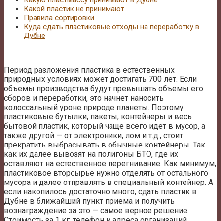
Какую пластмассу принимают в Дубне
Какой пластик не принимают
Правила сортировки
Куда сдать пластиковые отходы на переработку в
Дубне
Период разложения пластика в естественных
природных условиях может достигать 700 лет. Если
объемы производства будут превышать объемы его
сборов и переработки, это начнет наносить
колоссальный уроне природе планеты. Поэтому
пластиковые бутылки, пакеты, контейнеры и весь
бытовой пластик, который чаще всего идет в мусор, а
также другой — от электроники, лом и т.д., стоит
прекратить выбрасывать в обычные контейнеры. Так
как их далее вывозят на полигоны БТО, где их
оставляют на естественное перегнивание. Как минимум,
пластиковое вторсырье нужно отделять от остального
мусора и далее отправлять в специальный контейнер. А
если накопилось достаточно много, сдать пластик в
Дубне в ближайший пункт приема и получить
вознаграждение за это — самое верное решение.
Стоимость за 1 кг, телефон и адреса организаций