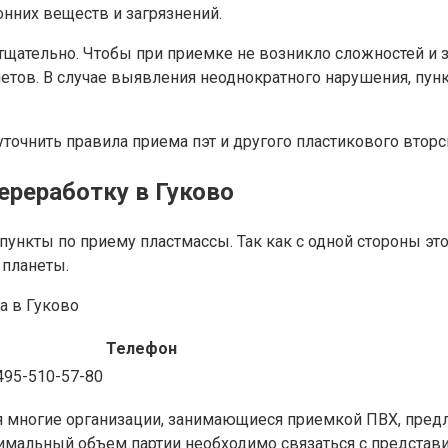
онних веществ и загрязнений.
щательно. Чтобы при приемке не возникло сложностей и за
етов. В случае выявления неоднократного нарушения, пун
точнить правила приема пэт и другого пластикового вторс
ереработку в Гуково
ункты по приему пластмассы. Так как с одной стороны это
 планеты.
а в Гуково
Телефон
495-510-57-80
 многие организации, занимающиеся приемкой ПВХ, предла
нимальный объем партии необходимо связаться с представ