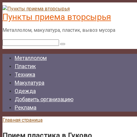
Перейти
к
Пункты приема вторсырья
контенту
Металлолом, макулатура, пластик, вывоз мусора
Поиск:
Металлолом
Пластик
Техника
Макулатура
Одежда
Добавить организацию
Реклама
Главная страница
Прием пластика в Гуково