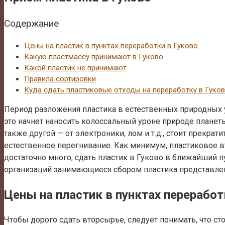
Содержание
Цены на пластик в пунктах переработки в Гуково
Какую пластмассу принимают в Гуково
Какой пластик не принимают
Правила сортировки
Куда сдать пластиковые отходы на переработку в Гуко
Период разложения пластика в естественных природных 
это начнет наносить колоссальный уроне природе планеты
также другой — от электроники, лом и т.д., стоит прекра
естественное перегнивание. Как минимум, пластиковое в
достаточно много, сдать пластик в Гуково в ближайший п
организаций занимающиеся сбором пластика представлен
Цены на пластик в пунктах переработ
Чтобы дорого сдать вторсырье, следует понимать, что ст