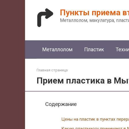
Перейти
к
Пункты приема в
контенту
Металлолом, макулатура, пласт
Металлолом
Пластик
Техн
Главная страница
Прием пластика в М
Содержание
Цены на пластик в пунктах пере
Какую пластмассу принимают в