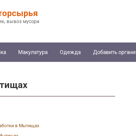
торсырья
ик, вывоз мусора
ика
Макулатура
Одежда
Добавить орган
ытищах
работки в Мытищах
 Мытищах