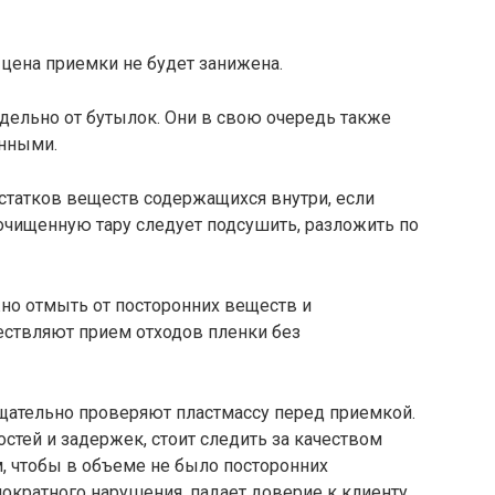
 цена приемки не будет занижена.
ельно от бутылок. Они в свою очередь также
нными.
 остатков веществ содержащихся внутри, если
очищенную тару следует подсушить, разложить по
жно отмыть от посторонних веществ и
ествляют прием отходов пленки без
щательно проверяют пластмассу перед приемкой.
стей и задержек, стоит следить за качеством
м, чтобы в объеме не было посторонних
ократного нарушения, падает доверие к клиенту,