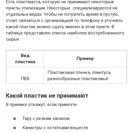
Первичная чистая пленка-стрейч
30
Есть пластмасса, которую не принимают некоторые
руб.
пункты утилизации. Некоторые специализируются на
отдельных видах. Чтобы не потратить время в пустую,
≈от 12
стоит связаться с организацией по телефону и уточнить
Полистироловый лом
руб.
какой пластик можно сдать именно в этом пункте. В
таблице представлен список наиболее востребованного
сырья.
Вид
Пример
пластика
Пластиковая пленка, плинтуса,
ПВХ
разнообразные пластиковые
профили.
Какой пластик не принимают
ПВД
(полиэтилен
В приемке откажут, если привезти:
изоляционные материалы, стрейч.
высокого
давления)
Тару с резким запахом
ПНД
Канистры с остатками веществ
(полиэтилен
канистры, емкости для септиков,