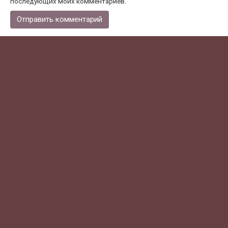
последующих моих комментариев.
Поиск по городам
Поиск:
Рубрики
Техника
Вывоз мусора
Макулатура
Пластик