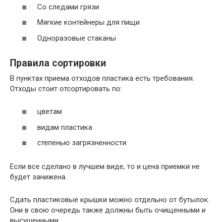
Со следами грязи
низкого
детские игрушки, трубы и др.
давления)
Мягкие контейнеры для пищи
пищевые пластиковые емкости и
Одноразовые стаканы
ПЭТ
емкости для бытовых моющих и
стиральных средств.
Правила сортировки
Корпуса от компьютеров и
В пунктах приема отходов пластика есть требования.
АБС
электроники
Отходы стоит отсортировать по:
цветам
видам пластика
степенью загрязненности
Если все сделано в лучшем виде, то и цена приемки не
будет занижена.
Сдать пластиковые крышки можно отдельно от бутылок.
Они в свою очередь также должны быть очищенными и
высушенными.