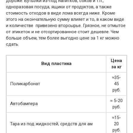
дороже. Бутылки из-под напитков, соков и т.п.,
одноразовая посуда, ящики от продуктов, а также
стоимость отходов в виде лома всегда ниже. Кроме
этого на окончательную сумму влияет и то, в каком виде
и количестве привезено вторсырье. Грязное, не отмытое
от этикеток и не отсортированное стоит дешевле. Чем
больше объем, тем более выгодно цене за 1 кг можно
сдать.
Цена
Вид пластика
за кг
≈35-
Поликарбонат
45
руб.
≈ 5-20
Автобампера
руб.
≈15-
Тара из под жидкостей, средств для ам
20
руб.