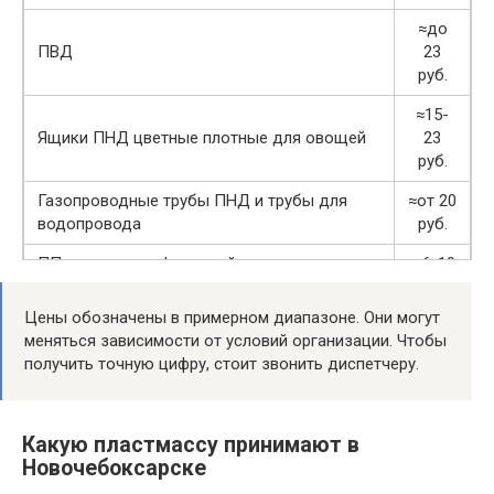
≈до
ПВД
23
руб.
≈15-
Ящики ПНД цветные плотные для овощей
23
руб.
Газопроводные трубы ПНД и трубы для
≈от 20
водопровода
руб.
ПП ящики с перфорацией для
≈ 6-10
транспортировки овощей фруктов, ягод
руб.
Цены обозначены в примерном диапазоне. Они могут
ПЭТ — разнообразные пластиковые
≈12-
меняться зависимости от условий организации. Чтобы
флаконы, бутылочку,
18
получить точную цифру, стоит звонить диспетчеру.
большие бутыли для воды
руб.
≈от 16
Вторичная пленка-стрейч
руб.
Какую пластмассу принимают в
Новочебоксарске
≈ 20-