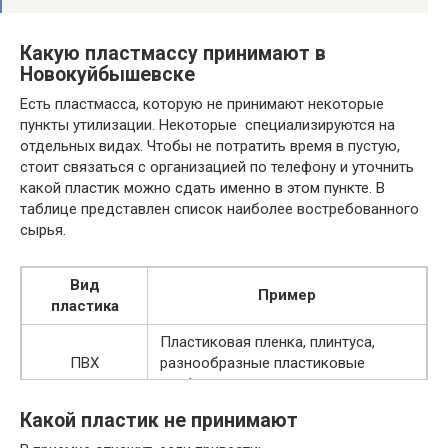
≈от 16
Вторичная пленка-стрейч
руб.
Какую пластмассу принимают в
Новокуйбышевске
≈ 20-
Первичная чистая пленка-стрейч
30
Есть пластмасса, которую не принимают некоторые
руб.
пункты утилизации. Некоторые специализируются на
отдельных видах. Чтобы не потратить время в пустую,
≈от 12
стоит связаться с организацией по телефону и уточнить
Полистироловый лом
руб.
какой пластик можно сдать именно в этом пункте. В
таблице представлен список наиболее востребованного
сырья.
Вид
Пример
пластика
Пластиковая пленка, плинтуса,
ПВХ
разнообразные пластиковые
профили.
Какой пластик не принимают
ПВД
(полиэтилен