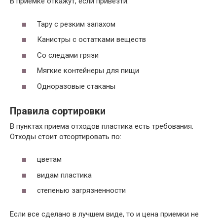
В приемке откажут, если привезти:
изоляционные материалы, стрейч.
высокого
давления)
Тару с резким запахом
ПНД
Канистры с остатками веществ
(полиэтилен
канистры, емкости для септиков,
Со следами грязи
низкого
детские игрушки, трубы и др.
давления)
Мягкие контейнеры для пищи
пищевые пластиковые емкости и
Одноразовые стаканы
ПЭТ
емкости для бытовых моющих и
стиральных средств.
Правила сортировки
Корпуса от компьютеров и
В пунктах приема отходов пластика есть требования.
АБС
электроники
Отходы стоит отсортировать по:
цветам
видам пластика
степенью загрязненности
Если все сделано в лучшем виде, то и цена приемки не