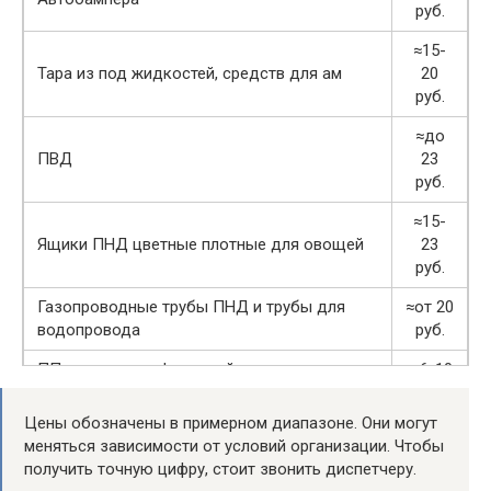
руб.
≈15-
Тара из под жидкостей, средств для ам
20
руб.
≈до
ПВД
23
руб.
≈15-
Ящики ПНД цветные плотные для овощей
23
руб.
Газопроводные трубы ПНД и трубы для
≈от 20
водопровода
руб.
ПП ящики с перфорацией для
≈ 6-10
транспортировки овощей фруктов, ягод
руб.
Цены обозначены в примерном диапазоне. Они могут
ПЭТ — разнообразные пластиковые
≈12-
меняться зависимости от условий организации. Чтобы
флаконы, бутылочку,
18
получить точную цифру, стоит звонить диспетчеру.
большие бутыли для воды
руб.