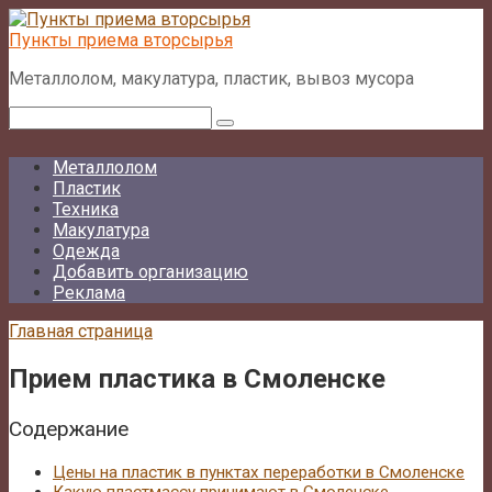
Перейти
к
Пункты приема вторсырья
контенту
Металлолом, макулатура, пластик, вывоз мусора
Поиск:
Металлолом
Пластик
Техника
Макулатура
Одежда
Добавить организацию
Реклама
Главная страница
Прием пластика в Смоленске
Содержание
Цены на пластик в пунктах переработки в Смоленске