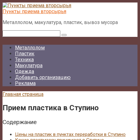
Перейти
к
Пункты приема вторсырья
контенту
Металлолом, макулатура, пластик, вывоз мусора
Поиск:
Металлолом
Пластик
Техника
Макулатура
Одежда
Добавить организацию
Реклама
Главная страница
Прием пластика в Ступино
Содержание
Цены на пластик в пунктах переработки в Ступино