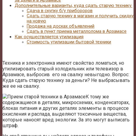
за деньги в Арзамасе
Дополнительные варианты, куда сдать старую технику.
Сдача в скупку б/у прибороров
Сдать старую технику в магазин и получить скидку
на новую
Продажа на досках объявлений
Сдать в пункт приема металлолома в Арзамасе
Как осуществляется утилизация
Стоимость утилизации бытовой техники
Техника и электроника имеют свойство ломаться, но
утилизировать старый холодильник или телевизор в
Арзамасе, выбросив его на свалку невыгодно. Вопрос:
Куда сдать старую технику за деньги? Не выбрасывать
же ее на свалку.
К тому же
содержащиеся в деталях, микросхемах, конденсаторах,
блоках питания и других деталях элементы в процессе
окисления и распада, выделяют токсичные вещества,
которые наносят вред экологии. За это могут выписать
штраф.