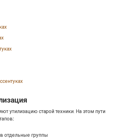
ках
ах
туках
Ессентуках
лизация
ют утилизацию старой техники. На этом пути
тапов
:
в отдельные группы