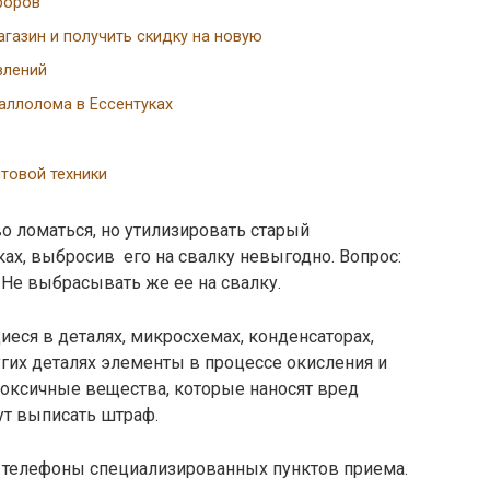
роров
агазин и получить скидку на новую
влений
таллолома в Ессентуках
товой техники
о ломаться, но утилизировать старый
ках, выбросив его на свалку невыгодно. Вопрос:
 Не выбрасывать же ее на свалку.
еся в деталях, микросхемах, конденсаторах,
угих деталях элементы в процессе окисления и
токсичные вещества, которые наносят вред
гут выписать штраф.
и телефоны специализированных пунктов приема.