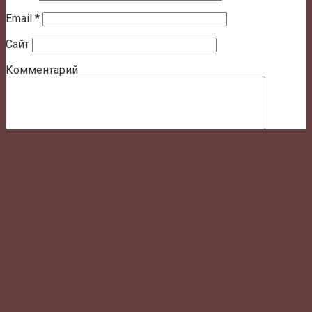
Email
*
Сайт
Комментарий
Сохранить моё имя, email и адрес сайта в этом
браузере для последующих моих комментариев.