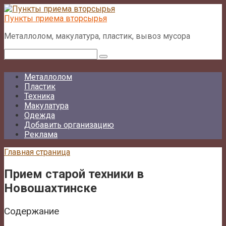
Перейти
к
Пункты приема вторсырья
контенту
Металлолом, макулатура, пластик, вывоз мусора
Поиск:
Металлолом
Пластик
Техника
Макулатура
Одежда
Добавить организацию
Реклама
Главная страница
Прием старой техники в
Новошахтинске
Содержание