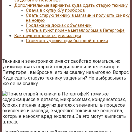
за деньги в Петергофе
Дополнительные варианты, куда сдать старую технику.
Сдача в скупку б/у приборов
Сдать старую технику в магазин и получить скидку
на новую
Продажа на досках объявлений
Сдать в пункт приема металлолома в Петергофе
Как осуществляется утилизация
Стоимость утилизации бытовой техники
Техника и электроника имеют свойство ломаться, но
утилизировать старый холодильник или телевизор в
Петергофе , выбросив его на свалку невыгодно. Вопрос:
Куда сдать старую технику за деньги? Не выбрасывать
же ее на свалку.
К тому же
содержащиеся в деталях, микросхемах, конденсаторах,
блоках питания и других деталях элементы в процессе
окисления и распада, выделяют токсичные вещества,
которые наносят вред экологии. За это могут выписать
штраф.