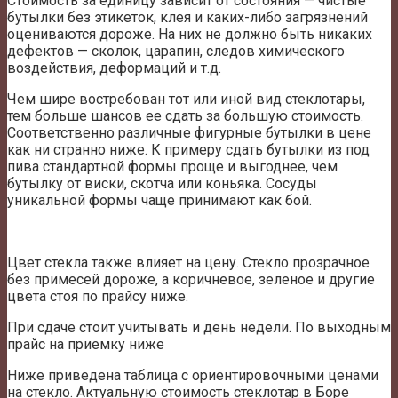
Стоимость за единицу зависит от состояния — чистые
бутылки без этикеток, клея и каких-либо загрязнений
оцениваются дороже. На них не должно быть никаких
дефектов — сколок, царапин, следов химического
воздействия, деформаций и т.д.
Чем шире востребован тот или иной вид стеклотары,
тем больше шансов ее сдать за большую стоимость.
Соответственно различные фигурные бутылки в цене
как ни странно ниже. К примеру сдать бутылки из под
пива стандартной формы проще и выгоднее, чем
бутылку от виски, скотча или коньяка. Сосуды
уникальной формы чаще принимают как бой.
Цвет стекла также влияет на цену. Стекло прозрачное
без примесей дороже, а коричневое, зеленое и другие
цвета стоя по прайсу ниже.
При сдаче стоит учитывать и день недели. По выходным
прайс на приемку ниже
Ниже приведена таблица с ориентировочными ценами
на стекло. Актуальную стоимость стеклотар в Боре