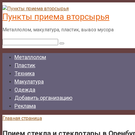
Перейти
к
Пункты приема вторсырья
контенту
Металлолом, макулатура, пластик, вывоз мусора
Поиск:
Металлолом
Пластик
Техника
Макулатура
Одежда
Добавить организацию
Реклама
Главная страница
Прием стекла и стеклотары в Оренбу