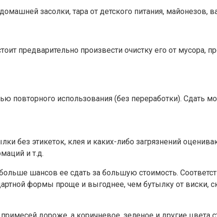
машней засолки, тара от детского питания, майонезов, вар
стоит предварительно произвести очистку его от мусора, п
ю повторного использования (без переработки). Сдать мо
ылки без этикеток, клея и каких-либо загрязнений оценив
маций и т.д.
 больше шансов ее сдать за большую стоимость. Соответс
ндартной формы проще и выгоднее, чем бутылку от виски, 
 примесей дороже, а коричневое, зеленое и другие цвета с