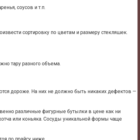
енья, соусов и т.п.
роизвести сортировку по цветам и размеру стекляшек.
жно тару разного объема.
аются дороже. На них не должно быть никаких дефектов —
твенно различные фигурные бутылки в цене как ни
скотча или коньяка. Сосуды уникальной формы чаще
тоя по прайсу ниже.