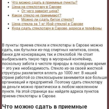
Что можно сдать в приемные пункты?
Цена на стеклотару в Сарове
От чего зависит цена?
Какое стекло не принимают?
Можно ли сдать битое стекло?
Цена стекла за 1 кг (бой стекла) в Сарове
Куда сдать стеклотару в Сарове, адреса и телефоны
В пункты приема стекла и стеклотары в Сарове можно
сдать, как бутылки из-под спиртных напитков, соков,
банки для консервации, так и стеклобой. Не стоит
выбрасывать такую тару в мусорный контейнер,
поскольку забота о чистоте природы в последнее время
— это уже необходимость. Стекло из-за своей жесткой
структуры разлагается вплоть до 1000 лет. В нашей
стране работой со стеклосырьем занимается все больше
организаций и предприятий. Поэтому сдать стеклотару
за деньги можно практически в любом населенном
пункте. На этой странице вы найдете адреса пунктов
приема стеклотары в Сарове.
Что можно сдать в приемные