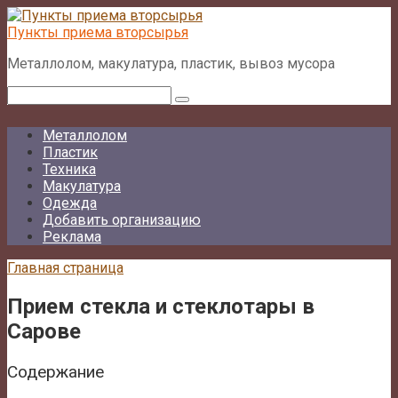
Перейти
к
Пункты приема вторсырья
контенту
Металлолом, макулатура, пластик, вывоз мусора
Поиск:
Металлолом
Пластик
Техника
Макулатура
Одежда
Добавить организацию
Реклама
Главная страница
Прием стекла и стеклотары в
Сарове
Содержание