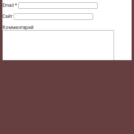
Email
*
Сайт
Комментарий
Сохранить моё имя, email и адрес сайта в этом
браузере для последующих моих комментариев.