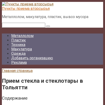
Перейти
к
Пункты приема вторсырья
контенту
Металлолом, макулатура, пластик, вывоз мусора
Поиск:
Металлолом
Пластик
Техника
Макулатура
Одежда
Добавить организацию
Реклама
Главная страница
Прием стекла и стеклотары в
Тольятти
Содержание