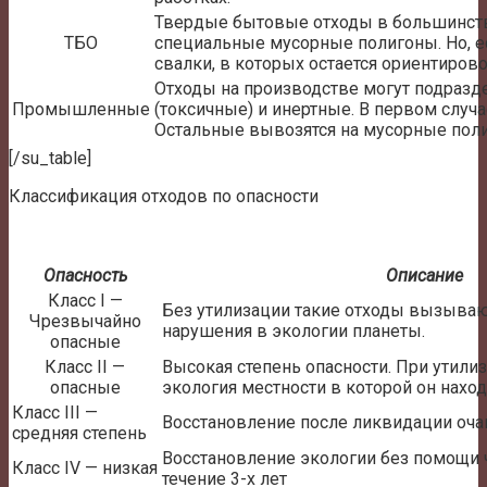
Твердые бытовые отходы в большинст
ТБО
специальные мусорные полигоны. Но, е
свалки, в которых остается ориентиров
Отходы на производстве могут подразд
Промышленные
(токсичные) и инертные. В первом случа
Остальные вывозятся на мусорные пол
[/su_table]
Классификация отходов по опасности
Опасность
Описание
Класс I —
Без утилизации такие отходы вызыва
Чрезвычайно
нарушения в экологии планеты.
опасные
Класс II —
Высокая степень опасности. При утилиз
опасные
экология местности в которой он находи
Класс III —
Восстановление после ликвидации очаг
средняя степень
Восстановление экологии без помощи 
Класс IV — низкая
течение 3-х лет