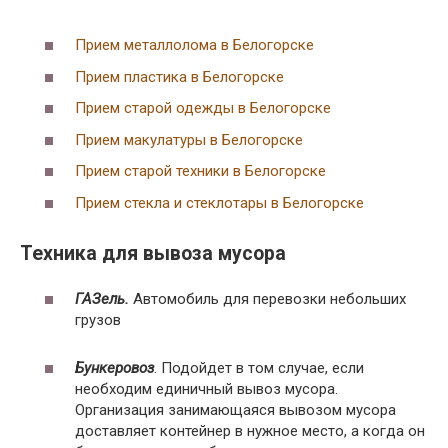
очага > 10 лет
степень
Прием металлолома в Белогорске
Восстановление экологии без
Класс IV —
помощи человека происходит в
Прием пластика в Белогорске
низкая
течение 3-х лет
Прием старой одежды в Белогорске
Самая нейтральная, которая
Прием макулатуры в Белогорске
Класс V
практически не воздействует на
Прием старой техники в Белогорске
экологию.
Прием стекла и стеклотары в Белогорске
Техника для вывоза мусора
ГАЗель.
Автомобиль для перевозки небольших
грузов
Бункеровоз
. Подойдет в том случае, если
необходим единичный вывоз мусора.
Организация занимающаяся вывозом мусора
доставляет контейнер в нужное место, а когда он