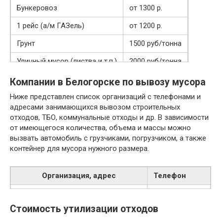
Бункеровоз
от 1300 р.
1 рейс (а/м ГАЗель)
от 1200 р.
Грунт
1500 руб/тонна
Уличный мусор (листва и т.п.)
2000 руб/тонна
Компании в Белогорске по вывозу мусора
Ниже представлен список организаций с телефонами и
адресами занимающихся вывозом строительных
отходов, ТБО, коммунальные отходы и др. В зависимости
от имеющегося количества, объема и массы можно
вызвать автомобиль с грузчиками, погрузчиком, а также
контейнер для мусора нужного размера.
Организация, адрес
Телефон
Ооо «Трансэкосервис», г.
+7
(914) 048-
Белогорск, Краснофлотская ул.,
Стоимость утилизации отходов
81-77
дом 48