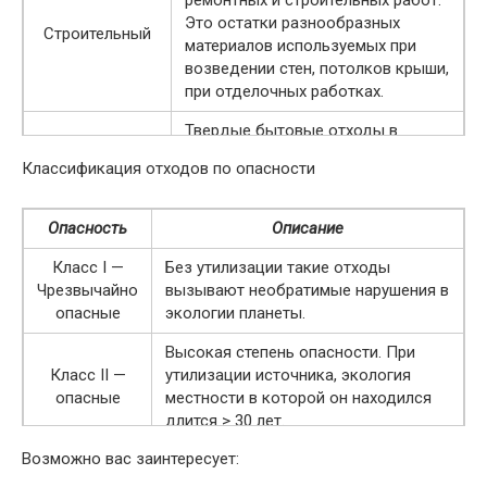
Это остатки разнообразных
Строительный
материалов используемых при
возведении стен, потолков крыши,
при отделочных работках.
Твердые бытовые отходы в
большинстве вывозят на
Классификация отходов по опасности
специальные мусорные полигоны.
ТБО
Но, есть и нелегальные свалки, в
которых остается ориентировочно
Опасность
Описание
10 процентов ТБО
Класс I —
Без утилизации такие отходы
Отходы на производстве могут
Чрезвычайно
вызывают необратимые нарушения в
подразделяться на опасные
опасные
экологии планеты.
(токсичные) и инертные. В первом
Промышленные
Высокая степень опасности. При
случае требуется утилизация.
Класс II —
утилизации источника, экология
Остальные вывозятся на
опасные
местности в которой он находился
мусорные полигоны.
длится > 30 лет.
Возможно вас заинтересует:
Класс III —
Восстановление после ликвидации
средняя