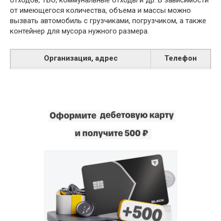
от имеющегося количества, объема и массы можно
вызвать автомобиль с грузчиками, погрузчиком, а также
контейнер для мусора нужного размера.
Организация, адрес
Телефон
Мусоровозки.
8 (911) 460-
г. Калининград, Камская улица, 49,
93-20
корп. 1
8 (4012) 77-
БалтЭкоСити.
28-99,
г. Калининград, проспект Мира, 7
8 (981) 477-
24-99
8 (4012) 31-
Стрела.
15-32,
г. Калининград, улица Александра
8 (4012) 31-
Невского, 142
15-33
Роса-1.
8 (800) 200-