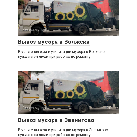
Кристалл.
8 (911) 459-
г. Калининград, улица Александра
64-97
Суворова, 49
Вывоз мусора
0
8 (4012) 98-
Куммерау.
63-30,
Вывоз мусора в Волжске
г. Калининград, Балтийская улица, 18
8 (4012) 98-
63-64
В услуге вывоза и утилизации мусора в Волжске
нуждаются люди при работах по ремонту
8 (4012) 38-
Автомобильные грузоперевозки.
70-04,
г. Калининград, проспект Победы,
8 (905) 241-
251А
37-54
8 (4012) 64-
Золотой Ресурс.
13-09,
г. Калининград, улица Багратиона,
8 (4012) 37-
111
Вывоз мусора
0
63-39
Вывоз мусора в Звенигово
Мусоровозки.
8 (4012) 50-
г. Калининград, улица Суворова, 49
93-20
В услуге вывоза и утилизации мусора в Звенигово
нуждаются люди при работах по ремонту