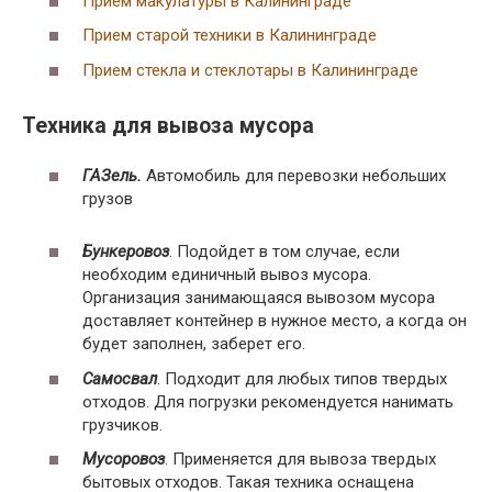
Прием макулатуры в Калининграде
Самая нейтральная, которая
Прием старой техники в Калининграде
Класс V
практически не воздействует на
экологию.
Прием стекла и стеклотары в Калининграде
Техника для вывоза мусора
ГАЗель.
Автомобиль для перевозки небольших
грузов
Бункеровоз
. Подойдет в том случае, если
необходим единичный вывоз мусора.
Организация занимающаяся вывозом мусора
доставляет контейнер в нужное место, а когда он
будет заполнен, заберет его.
Самосвал
. Подходит для любых типов твердых
отходов. Для погрузки рекомендуется нанимать
грузчиков.
Мусоровоз
. Применяется для вывоза твердых
бытовых отходов. Такая техника оснащена