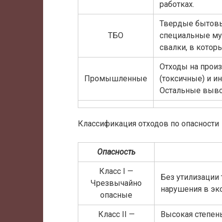
работках.
Твердые бытовы
ТБО
специальные мус
свалки, в котор
Отходы на произ
Промышленные
(токсичные) и и
Остальные выво
Классификация отходов по опасности
Опасность
Класс I —
Без утилизации
Чрезвычайно
нарушения в эк
опасные
Класс II —
Высокая степень