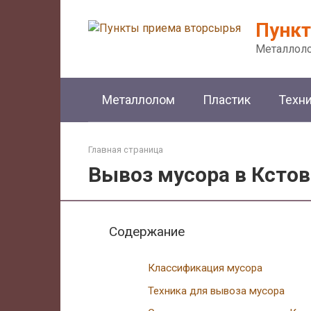
Перейти
к
Пункт
контенту
Металлоло
Металлолом
Пластик
Техн
Главная страница
Вывоз мусора в Кстов
Содержание
Классификация мусора
Техника для вывоза мусора