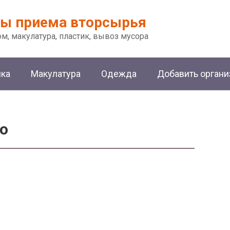
ы приема вторсырья
м, макулатура, пластик, вывоз мусора
ика
Макулатура
Одежда
Добавить орган
о