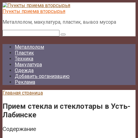
Перейти
к
Пункты приема вторсырья
контенту
Металлолом, макулатура, пластик, вывоз мусора
Поиск:
Металлолом
Пластик
Техника
Макулатура
Одежда
Добавить организацию
Реклама
Главная страница
Прием стекла и стеклотары в Усть-
Лабинске
Содержание