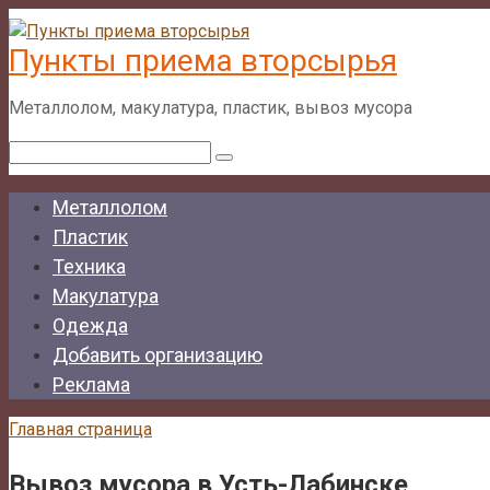
Перейти
к
Пункты приема вторсырья
контенту
Металлолом, макулатура, пластик, вывоз мусора
Поиск:
Металлолом
Пластик
Техника
Макулатура
Одежда
Добавить организацию
Реклама
Главная страница
Вывоз мусора в Усть-Лабинске