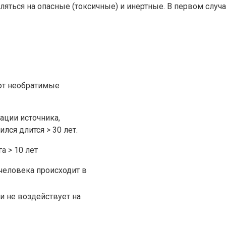
яться на опасные (токсичные) и инертные. В первом случа
ют необратимые
ации источника,
лся длится > 30 лет.
а > 10 лет
человека происходит в
и не воздействует на