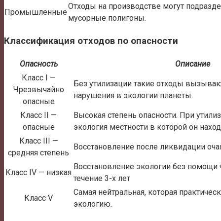
Отходы на производстве могут подраздел
Промышленные
мусорные полигоны.
Классификация отходов по опасности
Опасность
Описание
Класс I —
Без утилизации такие отходы вызыва
Чрезвычайно
нарушения в экологии планеты.
опасные
Класс II —
Высокая степень опасности. При утилиз
опасные
экология местности в которой он находи
Класс III —
Восстановление после ликвидации очаг
средняя степень
Восстановление экологии без помощи 
Класс IV — низкая
течение 3-х лет
Самая нейтральная, которая практическ
Класс V
экологию.