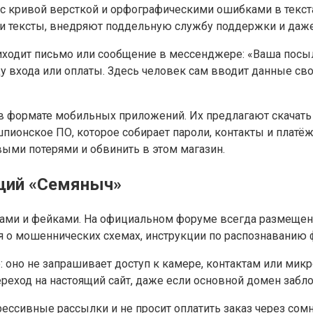
 кривой версткой и орфографическими ошибками в текста
и тексты, внедряют поддельную службу поддержки и даже
ходит письмо или сообщение в мессенджере: «Ваша посылк
 входа или оплаты. Здесь человек сам вводит данные сво
в формате мобильных приложений. Их предлагают скачать
шпионское ПО, которое собирает пароли, контакты и плат
ыми потерями и обвинить в этом магазин.
ящий «Семяныч»
ками и фейками. На официальном форуме всегда размещен
 о мошеннических схемах, инструкции по распознаванию 
оно не запрашивает доступ к камере, контактам или микр
реход на настоящий сайт, даже если основной домен забл
агрессивные рассылки и не просит оплатить заказ через с