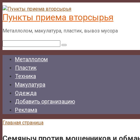
Перейти
к
Пункты приема вторсырья
контенту
Металлолом, макулатура, пластик, вывоз мусора
Поиск:
Металлолом
Пластик
Техника
Макулатура
Одежда
Добавить организацию
Реклама
Главная страница
Семяныч против мошенников и обман