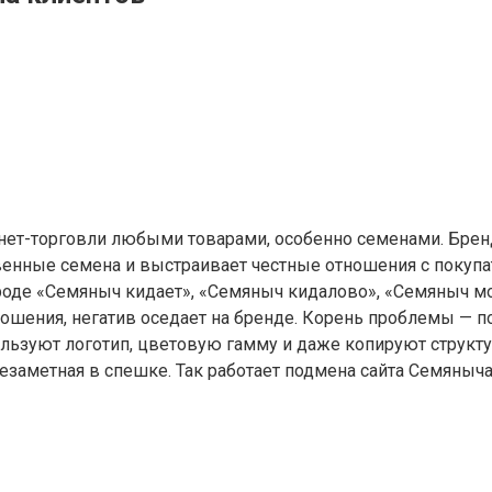
рнет-торговли любыми товарами, особенно семенами. Брен
ственные семена и выстраивает честные отношения с поку
вроде «Семяныч кидает», «Семяныч кидалово», «Семяныч м
тношения, негатив оседает на бренде. Корень проблемы —
ьзуют логотип, цветовую гамму и даже копируют структур
заметная в спешке. Так работает подмена сайта Семяныча: