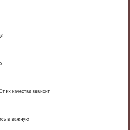
де
о
т их качества зависит
ась в важную