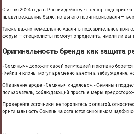
С июля 2024 года в России действует реестр подозрительн
предупреждение было, но вы его проигнорировали — вер
Также важно немедленно удалить подозрительное прилож
форум — специалисты помогут определить, имели ли вы 
Оригинальность бренда как защита р
«Семяныч» дорожит своей репутацией и активно борется з
Фейки и клоны могут временно ввести в заблуждение, н
Обвинения вроде «Семяныч кидалово», «Семяныч подделк
пользователь, соблюдающий простые меры предосторожно
Проверяйте источники, не торопитесь с оплатой, относи
оригинальность Семяныча останется синонимом надёжнос