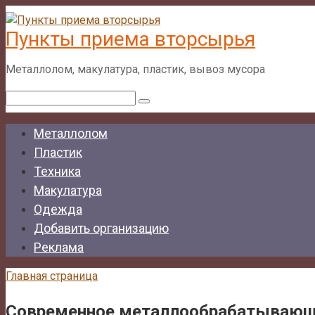
Перейти
к
Пункты приема вторсырья
контенту
Металлолом, макулатура, пластик, вывоз мусора
Поиск:
Металлолом
Пластик
Техника
Макулатура
Одежда
Добавить организацию
Реклама
Главная страница
Современное металлообрабатывающее