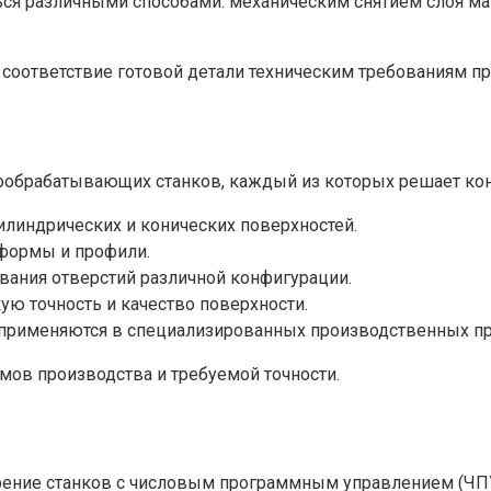
ься различными способами: механическим снятием слоя ма
е соответствие готовой детали техническим требованиям п
обрабатывающих станков, каждый из которых решает кон
линдрических и конических поверхностей.
формы и профили.
ания отверстий различной конфигурации.
ю точность и качество поверхности.
применяются в специализированных производственных пр
мов производства и требуемой точности.
рение станков с числовым программным управлением (ЧПУ