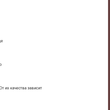
де
о
т их качества зависит